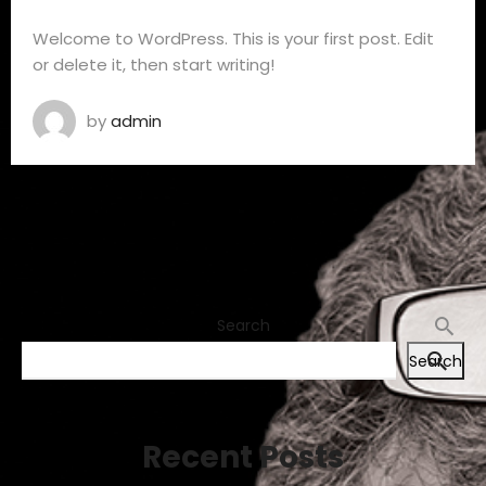
Welcome to WordPress. This is your first post. Edit
or delete it, then start writing!
by
admin
Search
Search
Recent Posts